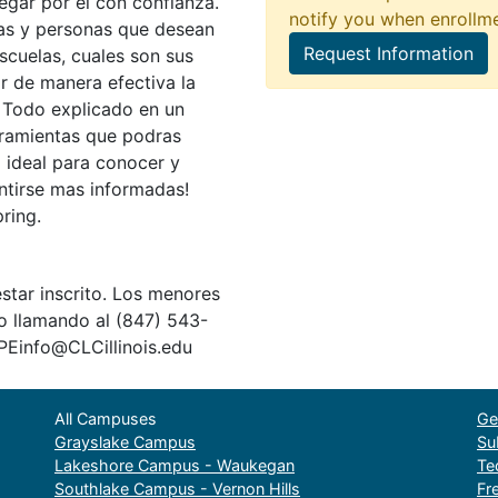
egar por el con confianza.
notify you when enrollm
lias y personas que desean
Request Information
cuelas, cuales son sus
r de manera efectiva la
a. Todo explicado en un
erramientas que podras
 ideal para conocer y
ntirse mas informadas!
ring.
star inscrito. Los menores
to llamando al (847) 543-
PEinfo@CLCillinois.edu
All Campuses
Ge
Grayslake Campus
Su
Lakeshore Campus - Waukegan
Te
Southlake Campus - Vernon Hills
Fr