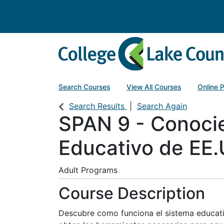
College of Lake County
Search Courses
View All Courses
Online 
Search Results
Search Again
SPAN 9
-
Conocie
Educativo de EE
Adult Programs
Course Description
Descubre como funciona el sistema educat