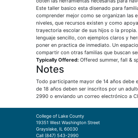
obten las herramientas necesarias para nav
Este taller basico esta disenado para fami
comprender mejor como se organizan las es
niveles, que recursos existen y como apoya
trayectoria escolar de sus hijos o la propi
lenguaje sencillo, con ejemplos claros y h
poner en practica de inmediato. Un espacio
compartir con otras familias que buscan se
Typically Offered:
Offered summer, fall & sp
Notes
Todo participante mayor de 14 años debe e
de 18 años deben ser inscritos por un adul
2990 o enviando un correo electrónico a C
College of Lake County
19351 West Washington Street
Grayslake, IL 60030
Call (847) 543-2990