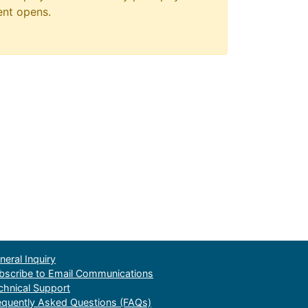
ent opens.
neral Inquiry
bscribe to Email Communications
chnical Support
equently Asked Questions (FAQs)