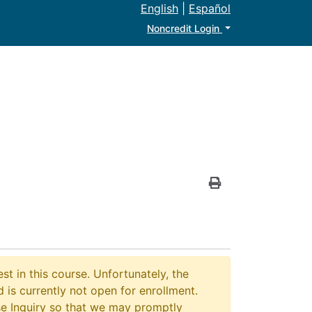
English
|
Español
Menu
Noncredit Login
Print Version
st in this course. Unfortunately, the
 is currently not open for enrollment.
e Inquiry so that we may promptly